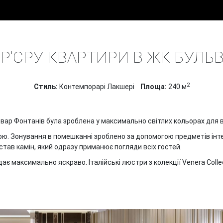
ПРОЕКТИ
ДИЗАЙН ІНТЕР'ЄРУ КВАРТИР
ЖК БУЛЬВАР 
Р'ЄРУ КВАРТИРИ В ЖК БУЛЬ
2
Cтиль:
Контемпорарі Лакшері
Площа:
240 м
ар Фонтанів була зроблена у максимально світлих кольорах для 
ою. Зонування в помешканні зроблено за допомогою предметів інтер
тав камін, який одразу приманює погляди всіх гостей.
дає максимально яскраво. Італійські люстри з колекції Venera Col