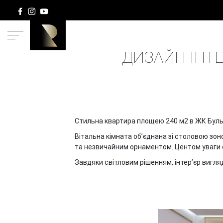
ГОЛОВНА
ДИЗАЙН ІНТЕ
Стильна квартира площею 240 м2 в ЖК Бульв
Вітальна кімната об’єднана зі столовою зон
та незвичайним орнаментом. Центом уваги с
Завдяки світловим рішенням, інтер’єр вигля