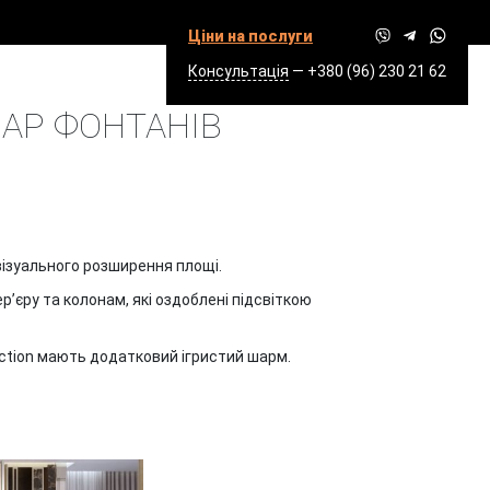
Ціни на послуги
Консультація
—
+380 (96) 230 21 62
ФОНТАНІВ
ВАР ФОНТАНІВ
візуального розширення площі.
’єру та колонам, які оздоблені підсвіткою
lection мають додатковий ігристий шарм.