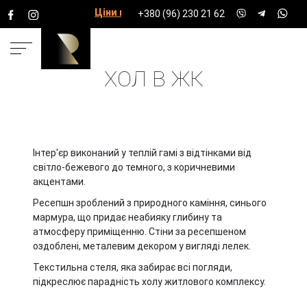
Ціни на послуги
+380 (96) 230 21 62
ХОЛ В ЖК
ГОЛОВНА
ПРОЕКТИ
ХОЛИ, МОЛИ, ПАРКІНГ
ХОЛ В
ЖК
Інтер'єр виконаний у теплій гамі з відтінками від
світло-бежевого до темного, з коричневими
акцентами.
Ресепшн зроблений з природного каміння, синього
мармура, що придає неабияку глибину та
атмосферу приміщенню. Стіни за ресепшеном
оздоблені, металевим декором у вигляді лелек.
Текстильна стеля, яка забирає всі погляди,
підкреслює парадність холу житлового комплексу.