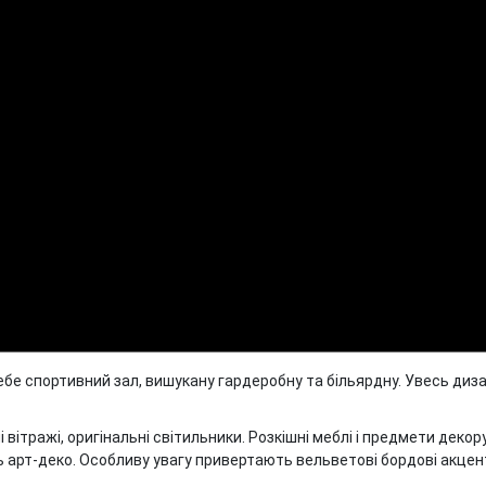
ебе спортивний зал, вишукану гардеробну та більярдну. Увесь диза
вітражі, оригінальні світильники. Розкішні меблі і предмети декору
рт-деко. Особливу увагу привертають вельветові бордові акценти 