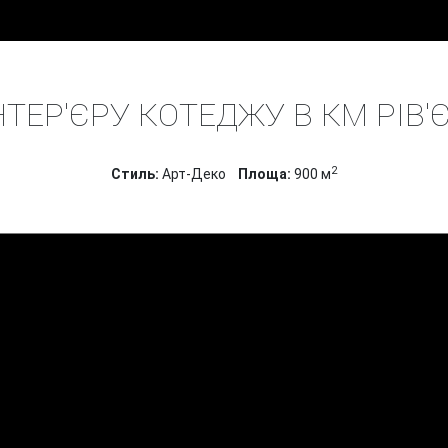
НА
ПРОЕКТИ
ДИЗАЙН ІНТЕР'ЄРУ БУДИНКІВ
КМ РІВ'ЄРА
ТЕР'ЄРУ КОТЕДЖУ В КМ РІВ'
2
Cтиль:
Арт-Деко
Площа:
900 м