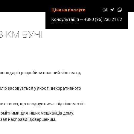
Ціни на послуги
Консультація
—
+380 (96) 230 21 62
ЕЧКО В БУЧІ
В КМ БУЧІ
господарів розробили власний кінотеатр,
олір засовується у якості декоративного
их тонах, що поєднується з відтінком стін.
помітними для інших мешканців дому.
озал насправді довершеним.