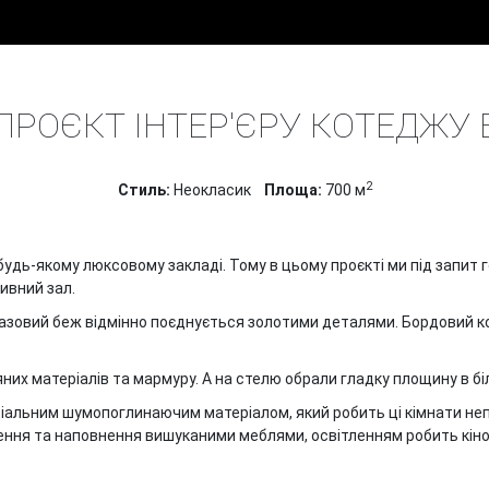
ПРОЕКТИ
ДИЗАЙН ІНТЕР'ЄРУ БУДИНКІВ
КОТЕДЖНЕ МІСТ
РОЄКТ ІНТЕР'ЄРУ КОТЕДЖУ 
2
Cтиль:
Неокласик
Площа:
700 м
будь-якому люксовому закладі. Тому в цьому проєкті ми під запит 
ивний зал.
 Базовий беж відмінно поєднується золотими деталями. Бордовий к
их матеріалів та мармуру. А на стелю обрали гладку площину в біл
ціальним шумопоглинаючим матеріалом, який робить ці кімнати не
лення та наповнення вишуканими меблями, освітленням робить кін