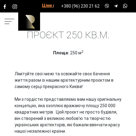
Ціни на послуги
+380 (96) 230 21 62
ПРОЄКТ 250 КВ.М.
ГОЛОВНА
ПРОЕКТИ
КОМЕРЦІЙНЕ ПРОЕКТУВАННЯ ТА
УРБАН ПРОЄКТИ
ПРОЄКТ 250 КВ.М.
2
Площа:
250 м
Лімітуйте свої межі та освіжайте своє бачення
життя разом із нашим архітектурним проєктом в
самому серці прекрасного Києва!
Ми з гордістю представляємо вам нашу оригінальну
концепцію, яка охоплює вражаючу площу 250 000
квадратних метрів. Цей проєкт не просто будівля,
він створений з великою любов'ю та творчістю
українських архітекторів, які бажали ввінчати красу
нашої незалежної країни.