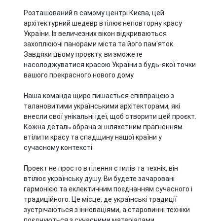
Розташований в самому центрі Києва, цей
архітектурний шедевр втілює неповторну красу
України. Із величезних вікон відкриваються
захоплюючі панорами міста та його пам'яток.
Завдяки цьому проєкту, ви зможете
насолоджуватися красою України з будь-якої точки
вашого прекрасного нового дому.
Наша команда щиро пишається співпрацею з
талановитими українськими архітекторами, які
внесли свої унікальні ідеї, щоб створити цей проєкт.
Кожна деталь обрана зі шляхетним прагненням
втілити красу та спадщину нашої країни у
сучасному контексті.
Проект не просто втілення стилів та технік, він
втілює українську душу. Ви будете зачаровані
гармонією та еклектичним поєднанням сучасного і
традиційного. Це місце, де українські традиції
зустрічаються з інноваціями, а старовинні техніки
поєднуються з сучасними матеріалами.