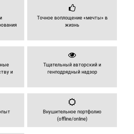
и
Точное воплощение «мечты» в
рования
жизнь
нные
Тщательный авторский и
тву и
генподрядный надзор
опыт
Внушительное портфолио
(offline/online)