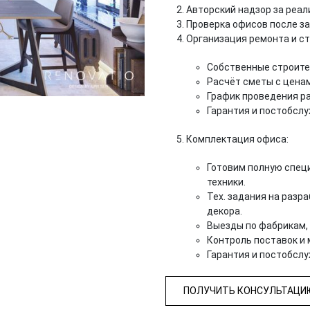
Авторский надзор за реал
Проверка офисов после з
Организация ремонта и ст
Собственные строите
Расчёт сметы с ценам
График проведения ра
Гарантия и постобсл
Комплектация офиса:
Готовим полную спец
техники.
Тех. задания на разр
декора.
Выезды по фабрикам,
Контроль поставок и
Гарантия и постобсл
ПОЛУЧИТЬ КОНСУЛЬТАЦИ